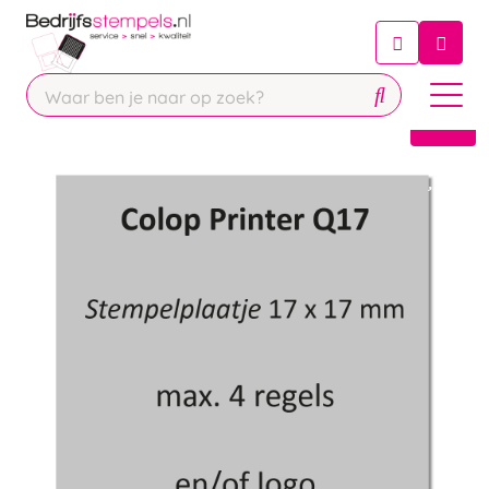
Chatbot
Chat 24/7 met onze chatbot voor
hulp
Contact