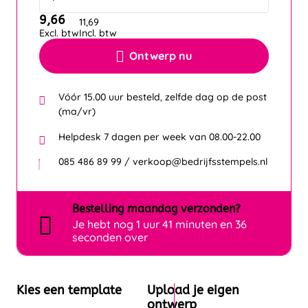
9,66
11,69
Excl. btw
Incl. btw
Ontwerp nu
Vóór 15.00 uur besteld, zelfde dag op de post
(ma/vr)
Helpdesk 7 dagen per week van 08.00-22.00
085 486 89 99 / verkoop@bedrijfsstempels.nl
Bestelling
maandag
verzonden?
Je hebt nog
1 uur 41 minuten en 36
seconden over
Kies een template
Upload je eigen
ontwerp