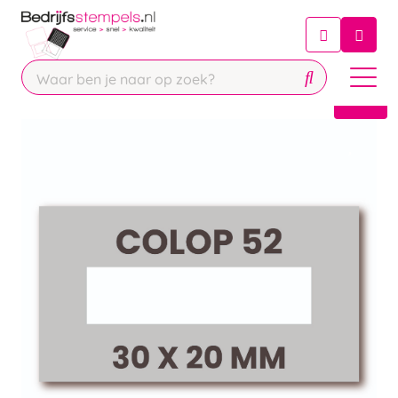
Chatbot
Chat 24/7 met onze chatbot voor
hulp
Contact