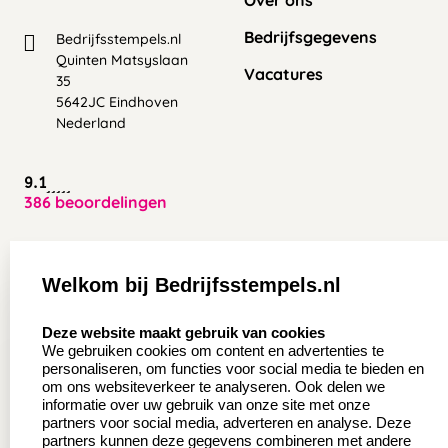
Over ons
Bedrijfsgegevens
Bedrijfsstempels.nl
Quinten Matsyslaan
Vacatures
35
5642JC Eindhoven
Nederland
9.1
386 beoordelingen
Zakelijk:
Klantenservice:
Welkom bij Bedrijfsstempels.nl
Aanvraag op maat
Contact opnemen
select language
Deze website maakt gebruik van cookies
Wederverkoper
Veel gestelde vragen
We gebruiken cookies om content en advertenties te
worden
personaliseren, om functies voor social media te bieden en
Retourneren
om ons websiteverkeer te analyseren. Ook delen we
Sale
informatie over uw gebruik van onze site met onze
Herroepingsrecht
partners voor social media, adverteren en analyse. Deze
Betaling & Verzending
partners kunnen deze gegevens combineren met andere