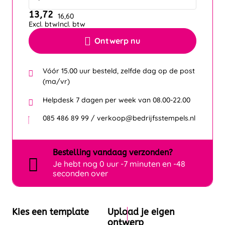
13,72
16,60
Excl. btw
Incl. btw
Ontwerp nu
Vóór 15.00 uur besteld, zelfde dag op de post
(ma/vr)
Helpdesk 7 dagen per week van 08.00-22.00
085 486 89 99 / verkoop@bedrijfsstempels.nl
Bestelling
vandaag
verzonden?
Je hebt nog
0 uur -7 minuten en -48
seconden over
Kies een template
Upload je eigen
ontwerp