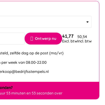
n
41,77
50,54
Ontwerp nu
Excl. btw
Incl. btw
steld, zelfde dag op de post (ma/vr)
 per week van 08.00-22.00
verkoop@bedrijfsstempels.nl
zonden?
 uur 53 minuten en 52 seconden over