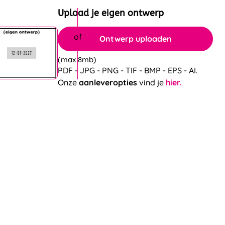
Upload je eigen ontwerp
Ontwerp uploaden
(max 8mb)
PDF - JPG - PNG - TIF - BMP - EPS - AI.
Onze
aanleveropties
vind je
hier.