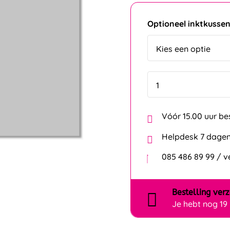
Optioneel inktkusse
Vóór 15.00 uur be
Helpdesk 7 dagen
085 486 89 99 / 
Bestelling
ver
Je hebt nog
19