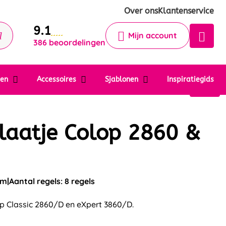
Krijg een antwoord op uw vraag
Over ons
Klantenservice
9.1
Chatbot
Mijn account
386 beoordelingen
Chat 24/7 met onze chatbot voor
hulp
Contact
ten
Accessoires
Sjablonen
Inspiratiegids
laatje Colop 2860 &
mm
Aantal regels: 8 regels
op Classic 2860/D en eXpert 3860/D.