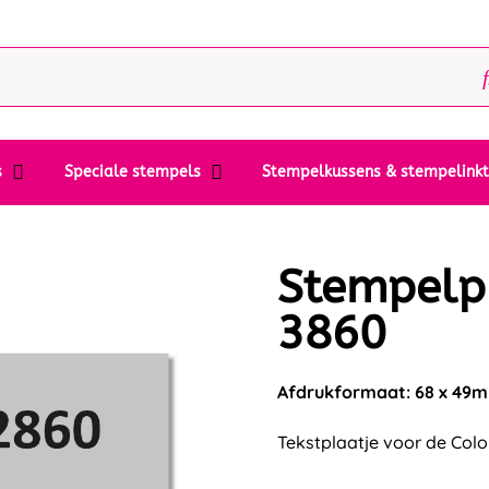
s
Speciale stempels
Stempelkussens & stempelink
Stempelp
3860
Afdrukformaat: 68 x 49
Tekstplaatje voor de Col