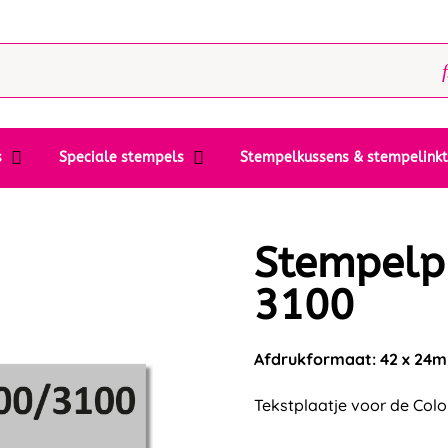
s
Speciale stempels
Stempelkussens & stempelink
Stempelp
3100
Afdrukformaat: 42 x 24
Tekstplaatje voor de Colop