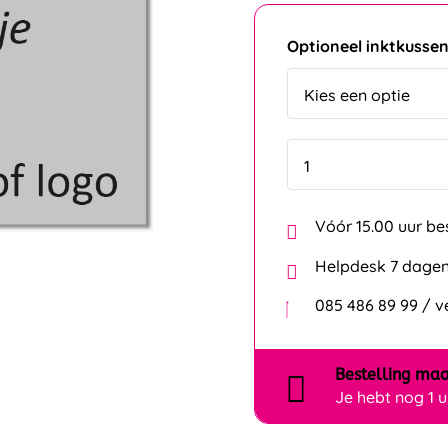
Optioneel inktkusse
Vóór 15.00 uur be
Helpdesk 7 dagen
085 486 89 99 / 
Bestelling
maa
Je hebt nog
1 