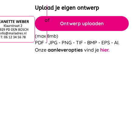
Upload je eigen ontwerp
Ontwerp uploaden
(max 8mb)
PDF - JPG - PNG - TIF - BMP - EPS - AI.
Onze
aanleveropties
vind je
hier.