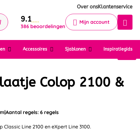
Krijg een antwoord op uw vraag
Over ons
Klantenservice
9.1
Chatbot
Mijn account
386 beoordelingen
Chat 24/7 met onze chatbot voor
hulp
Contact
ten
Accessoires
Sjablonen
Inspiratiegids
laatje Colop 2100 &
mm
Aantal regels: 6 regels
 Classic Line 2100 en eXpert Line 3100.