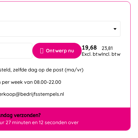
n
19,68
23,81
Ontwerp nu
Excl. btw
Incl. btw
steld, zelfde dag op de post (ma/vr)
 per week van 08.00-22.00
verkoop@bedrijfsstempels.nl
ndag
verzonden?
uur 27 minuten en 12 seconden over