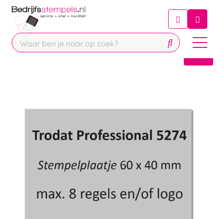
Chatbot
Chat 24/7 met onze chatbot voor
hulp
Contact