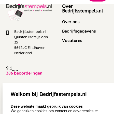
Over
Bedrijfsstempels.nl
Over ons
Bedrijfsgegevens
Bedrijfsstempels.nl
Quinten Matsyslaan
Vacatures
35
5642JC Eindhoven
Nederland
9.1
386 beoordelingen
Zakelijk:
Klantenservice:
Welkom bij Bedrijfsstempels.nl
Aanvraag op maat
Contact opnemen
select language
Deze website maakt gebruik van cookies
Wederverkoper
Veel gestelde vragen
We gebruiken cookies om content en advertenties te
worden