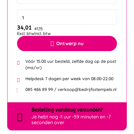
34,01
41,15
Excl. btw
Incl. btw
Ontwerp nu
Vóór 15.00 uur besteld, zelfde dag op de post
(ma/vr)
Helpdesk 7 dagen per week van 08.00-22.00
085 486 89 99 / verkoop@bedrijfsstempels.nl
Bestelling
vandaag
verzonden?
Je hebt nog
-1 uur -59 minuten en -8
seconden over