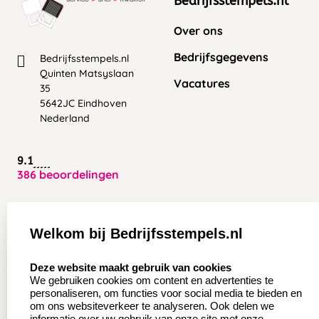
Bedrijfsstempels.nl
Over ons
Bedrijfsgegevens
Bedrijfsstempels.nl
Quinten Matsyslaan
Vacatures
35
5642JC Eindhoven
Nederland
9.1
386 beoordelingen
Zakelijk:
Klantenservice:
Welkom bij Bedrijfsstempels.nl
Aanvraag op maat
Contact opnemen
select language
Deze website maakt gebruik van cookies
Wederverkoper
Veel gestelde vragen
We gebruiken cookies om content en advertenties te
worden
personaliseren, om functies voor social media te bieden en
Retourneren
om ons websiteverkeer te analyseren. Ook delen we
Sale
informatie over uw gebruik van onze site met onze