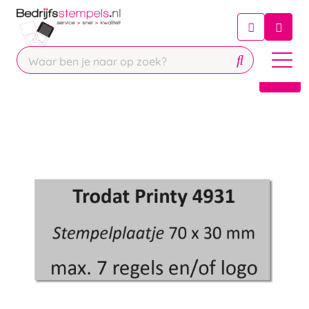
Chatbot
Chat 24/7 met onze chatbot voor
hulp
Contact