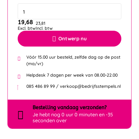
19,68
23,81
Excl. btw
Incl. btw
Ontwerp nu
Vóór 15.00 uur besteld, zelfde dag op de post
(ma/vr)
Helpdesk 7 dagen per week van 08.00-22.00
085 486 89 99 / verkoop@bedrijfsstempels.nl
Bestelling
vandaag
verzonden?
Je hebt nog
0 uur 0 minuten en -35
seconden over