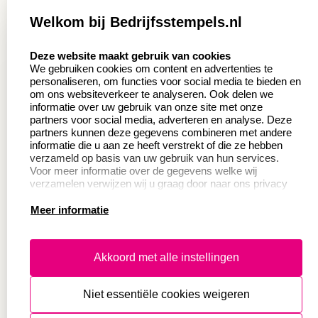
Zakelijk:
Klantenservice:
Welkom bij Bedrijfsstempels.nl
Aanvraag op maat
Contact opnemen
select language
Deze website maakt gebruik van cookies
Wederverkoper
Veel gestelde vragen
We gebruiken cookies om content en advertenties te
worden
personaliseren, om functies voor social media te bieden en
Retourneren
om ons websiteverkeer te analyseren. Ook delen we
Sale
informatie over uw gebruik van onze site met onze
Herroepingsrecht
partners voor social media, adverteren en analyse. Deze
Betaling & Verzending
partners kunnen deze gegevens combineren met andere
informatie die u aan ze heeft verstrekt of die ze hebben
verzameld op basis van uw gebruik van hun services.
Voor meer informatie over de gegevens welke wij
Productinformatie:
verzamelen verwijzen wij u graag door naar ons privacy
statement.
Meer informatie
Instructie voor
stempels
Aanleverspecificaties
Akkoord met alle instellingen
Safety Sheets
Niet essentiële cookies weigeren
Sitemap