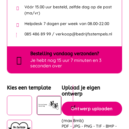
Vóór 15.00 uur besteld, zelfde dag op de post
(ma/vr)
Helpdesk 7 dagen per week van 08.00-22.00
085 486 89 99 / verkoop@bedrijfsstempels.nl
Bestelling
vandaag
verzonden?
Je hebt nog
15 uur 7 minuten en 3
seconden over
Kies een template
Upload je eigen
ontwerp
Ontwerp uploaden
(max 8mb)
PDF - JPG - PNG - TIF - BMP -