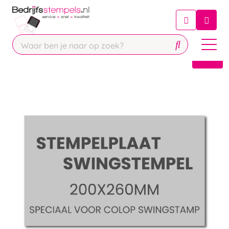
Chatbot
Chat 24/7 met onze chatbot voor
hulp
Contact