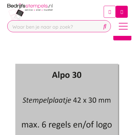
Chatbot
Chat 24/7 met onze chatbot voor
hulp
Contact