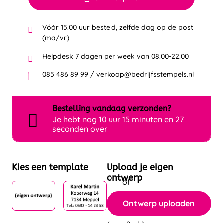
Vóór 15.00 uur besteld, zelfde dag op de post
(ma/vr)
Helpdesk 7 dagen per week van 08.00-22.00
085 486 89 99 / verkoop@bedrijfsstempels.nl
Bestelling
vandaag
verzonden?
Je hebt nog
10 uur 15 minuten en 27
seconden over
Kies een template
Upload je eigen
ontwerp
Ontwerp uploaden