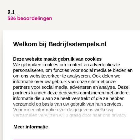
9.1
386 beoordelingen
Zakelijk:
Klantenservice:
Welkom bij Bedrijfsstempels.nl
Aanvraag op maat
Contact opnemen
select language
Deze website maakt gebruik van cookies
Wederverkoper
Veel gestelde vragen
We gebruiken cookies om content en advertenties te
worden
personaliseren, om functies voor social media te bieden en
Retourneren
om ons websiteverkeer te analyseren. Ook delen we
Sale
informatie over uw gebruik van onze site met onze
Herroepingsrecht
partners voor social media, adverteren en analyse. Deze
Betaling & Verzending
partners kunnen deze gegevens combineren met andere
informatie die u aan ze heeft verstrekt of die ze hebben
verzameld op basis van uw gebruik van hun services.
Voor meer informatie over de gegevens welke wij
Productinformatie:
verzamelen verwijzen wij u graag door naar ons privacy
statement.
Meer informatie
Instructie voor
stempels