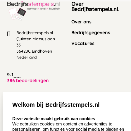
Over
Bedrijfsstempels.nl
Over ons
Bedrijfsgegevens
Bedrijfsstempels.nl
Quinten Matsyslaan
Vacatures
35
5642JC Eindhoven
Nederland
9.1
386 beoordelingen
Zakelijk:
Klantenservice:
Welkom bij Bedrijfsstempels.nl
Aanvraag op maat
Contact opnemen
select language
Deze website maakt gebruik van cookies
Wederverkoper
Veel gestelde vragen
We gebruiken cookies om content en advertenties te
worden
personaliseren, om functies voor social media te bieden en