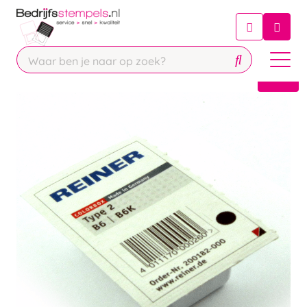
Chatbot
Chat 24/7 met onze chatbot voor
hulp
Contact