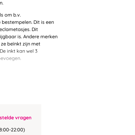
n.
s om b.v.
 bestempelen. Dit is een
eclametasjes. Dit
ijgbaar is. Andere merken
 ze beïnkt zijn met
De inkt kan wel 3
oevoegen.
stelde vragen
8:00-22:00)