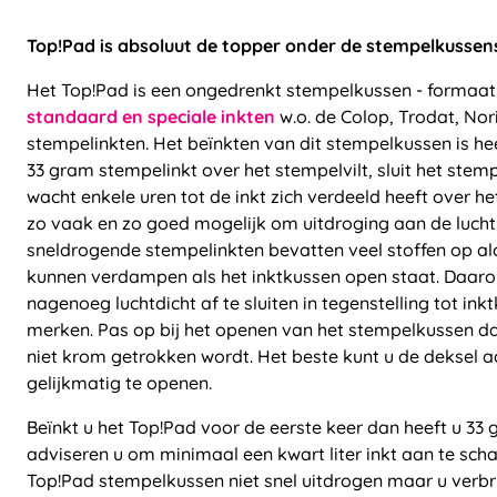
Top!Pad is absoluut de topper onder de stempelkussen
Het Top!Pad is een ongedrenkt stempelkussen - formaat 
standaard en speciale inkten
w.o. de Colop, Trodat, Nori
stempelinkten. Het beïnkten van dit stempelkussen is he
33 gram stempelinkt over het stempelvilt, sluit het ste
wacht enkele uren tot de inkt zich verdeeld heeft over het 
zo vaak en zo goed mogelijk om uitdroging aan de lucht
sneldrogende stempelinkten bevatten veel stoffen op alc
kunnen verdampen als het inktkussen open staat. Daaro
nagenoeg luchtdicht af te sluiten in tegenstelling tot in
merken. Pas op bij het openen van het stempelkussen dat 
niet krom getrokken wordt. Het beste kunt u de deksel a
gelijkmatig te openen.
Beïnkt u het Top!Pad voor de eerste keer dan heeft u 33 
adviseren u om minimaal een kwart liter inkt aan te schaf
Top!Pad stempelkussen niet snel uitdrogen maar u verbrui