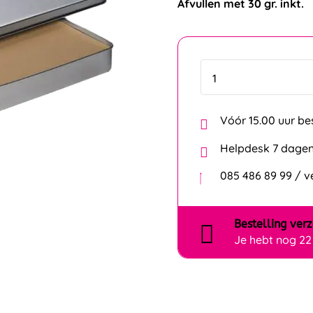
Vóór 15.00 uur be
Helpdesk 7 dagen
085 486 89 99 / 
Bestelling
ver
Je hebt nog
22