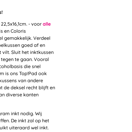
s!
22,5x16,1cm. - voor
alle
s en Coloris
el gemakkelijk. Verdeel
mpelkussen goed af en
vilt. Sluit het inktkussen
 tegen te gaan. Vooral
oholbasis die snel
m is ons Top!Pad ook
ktkussens van andere
de deksel recht blijft en
an diverse kanten
gram inkt nodig. Wij
fen. De inkt zal op het
kt uiteraard wel inkt.