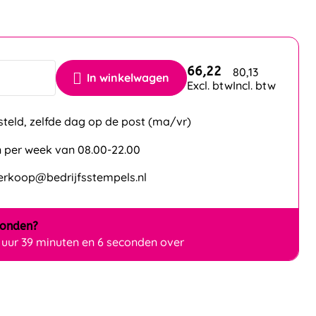
66,22
80,13
In winkelwagen
Excl. btw
Incl. btw
steld, zelfde dag op de post (ma/vr)
 per week van 08.00-22.00
verkoop@bedrijfsstempels.nl
zonden?
 uur 39 minuten en 4 seconden over