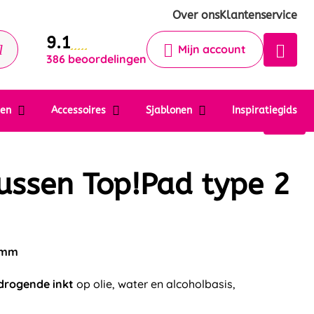
Krijg een antwoord op uw vraag
Over ons
Klantenservice
9.1
Chatbot
Mijn account
386 beoordelingen
Chat 24/7 met onze chatbot voor
hulp
Contact
ten
Accessoires
Sjablonen
Inspiratiegids
ussen Top!Pad type 2
61mm
drogende inkt
op olie, water en alcoholbasis,