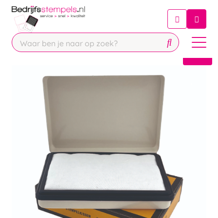
Chatbot
Chat 24/7 met onze chatbot voor
hulp
Contact