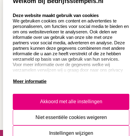
Welkom bij Bedrijfsstempels.nl
Aanvraag op maat
Contact opnemen
select language
Deze website maakt gebruik van cookies
Wederverkoper
Veel gestelde vragen
We gebruiken cookies om content en advertenties te
worden
personaliseren, om functies voor social media te bieden en
Retourneren
om ons websiteverkeer te analyseren. Ook delen we
Sale
informatie over uw gebruik van onze site met onze
Herroepingsrecht
partners voor social media, adverteren en analyse. Deze
Betaling & Verzending
partners kunnen deze gegevens combineren met andere
informatie die u aan ze heeft verstrekt of die ze hebben
verzameld op basis van uw gebruik van hun services.
Voor meer informatie over de gegevens welke wij
Productinformatie:
verzamelen verwijzen wij u graag door naar ons privacy
statement.
Meer informatie
Instructie voor
stempels
Aanleverspecificaties
Akkoord met alle instellingen
Safety Sheets
Niet essentiële cookies weigeren
Sitemap
algemene voorwaarden
disclaimer
Instellingen wijzigen