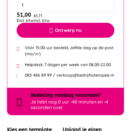
51,00
61,71
Excl. btw
Incl. btw
Ontwerp nu
Vóór 15.00 uur besteld, zelfde dag op de post
(ma/vr)
Helpdesk 7 dagen per week van 08.00-22.00
085 486 89 99 / verkoop@bedrijfsstempels.nl
Bestelling
vandaag
verzonden?
Je hebt nog
0 uur -48 minuten en -4
seconden over
Kies een template
Upload je eigen