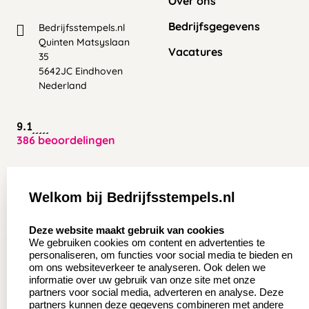
Over ons
Bedrijfsgegevens
Bedrijfsstempels.nl
Quinten Matsyslaan
Vacatures
35
5642JC Eindhoven
Nederland
9.1
386 beoordelingen
Zakelijk:
Klantenservice:
Welkom bij Bedrijfsstempels.nl
Aanvraag op maat
Contact opnemen
select language
Deze website maakt gebruik van cookies
Wederverkoper
Veel gestelde vragen
We gebruiken cookies om content en advertenties te
worden
personaliseren, om functies voor social media te bieden en
Retourneren
om ons websiteverkeer te analyseren. Ook delen we
Sale
informatie over uw gebruik van onze site met onze
Herroepingsrecht
partners voor social media, adverteren en analyse. Deze
Betaling & Verzending
partners kunnen deze gegevens combineren met andere