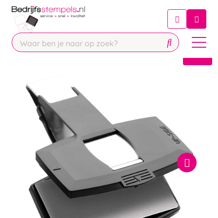
Chatbot
Chat 24/7 met onze chatbot voor
hulp
Contact