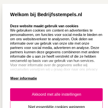
Zakelijk:
Klantenservice:
Welkom bij Bedrijfsstempels.nl
Aanvraag op maat
Contact opnemen
select language
Deze website maakt gebruik van cookies
Wederverkoper
Veel gestelde vragen
We gebruiken cookies om content en advertenties te
worden
personaliseren, om functies voor social media te bieden en
Retourneren
om ons websiteverkeer te analyseren. Ook delen we
Sale
informatie over uw gebruik van onze site met onze
Herroepingsrecht
partners voor social media, adverteren en analyse. Deze
Betaling & Verzending
partners kunnen deze gegevens combineren met andere
informatie die u aan ze heeft verstrekt of die ze hebben
verzameld op basis van uw gebruik van hun services.
Voor meer informatie over de gegevens welke wij
Productinformatie:
verzamelen verwijzen wij u graag door naar ons privacy
statement.
Meer informatie
Instructie voor
stempels
Aanleverspecificaties
Akkoord met alle instellingen
Safety Sheets
Niet essentiële cookies weigeren