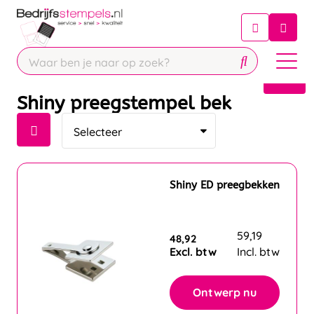
Chatbot
Chat 24/7 met onze chatbot voor
hulp
Contact
Shiny preegstempel bek
Shiny ED preegbekken
59,19
48,92
Excl. btw
Incl. btw
Ontwerp nu