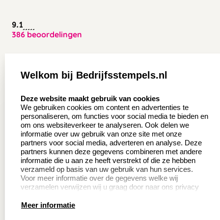
9.1
386 beoordelingen
Zakelijk:
Klantenservice:
Welkom bij Bedrijfsstempels.nl
Aanvraag op maat
Contact opnemen
select language
Deze website maakt gebruik van cookies
Wederverkoper
Veel gestelde vragen
We gebruiken cookies om content en advertenties te
worden
personaliseren, om functies voor social media te bieden en
Retourneren
om ons websiteverkeer te analyseren. Ook delen we
Sale
informatie over uw gebruik van onze site met onze
Herroepingsrecht
partners voor social media, adverteren en analyse. Deze
Betaling & Verzending
partners kunnen deze gegevens combineren met andere
informatie die u aan ze heeft verstrekt of die ze hebben
verzameld op basis van uw gebruik van hun services.
Voor meer informatie over de gegevens welke wij
Productinformatie:
verzamelen verwijzen wij u graag door naar ons privacy
statement.
Meer informatie
Instructie voor
stempels