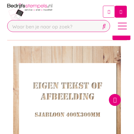
Chatbot
Chat 24/7 met onze chatbot voor
hulp
Contact