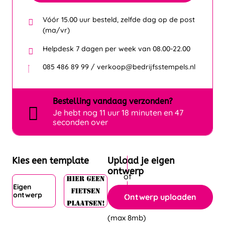
Vóór 15.00 uur besteld, zelfde dag op de post
(ma/vr)
Helpdesk 7 dagen per week van 08.00-22.00
085 486 89 99 / verkoop@bedrijfsstempels.nl
Bestelling
vandaag
verzonden?
Je hebt nog
11 uur 18 minuten en 47
seconden over
Kies een template
Upload je eigen
ontwerp
Eigen
ontwerp
Ontwerp uploaden
(max 8mb)