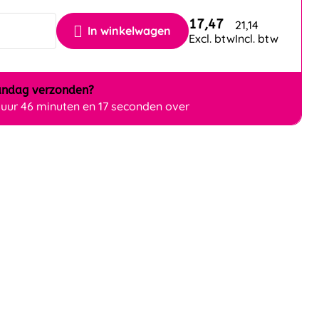
17,47
21,14
In winkelwagen
Excl. btw
Incl. btw
ndag
verzonden?
 uur 46 minuten en 16 seconden over