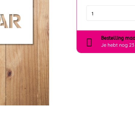
Bestelling
maa
Je hebt nog
23