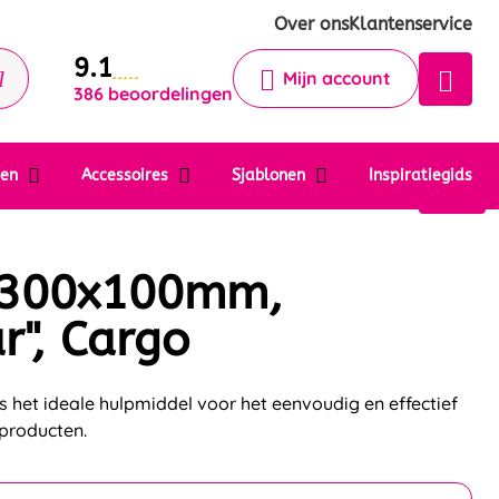
Krijg een antwoord op uw vraag
Over ons
Klantenservice
9.1
Chatbot
Mijn account
386 beoordelingen
Chat 24/7 met onze chatbot voor
hulp
Contact
ten
Accessoires
Sjablonen
Inspiratiegids
 300x100mm,
r", Cargo
is het ideale hulpmiddel voor het eenvoudig en effectief
producten.