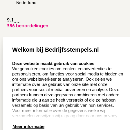
Nederland
9.1
386 beoordelingen
Zakelijk:
Klantenservice:
Welkom bij Bedrijfsstempels.nl
Aanvraag op maat
Contact opnemen
select language
Deze website maakt gebruik van cookies
Wederverkoper
Veel gestelde vragen
We gebruiken cookies om content en advertenties te
worden
personaliseren, om functies voor social media te bieden en
Retourneren
om ons websiteverkeer te analyseren. Ook delen we
Sale
informatie over uw gebruik van onze site met onze
Herroepingsrecht
partners voor social media, adverteren en analyse. Deze
Betaling & Verzending
partners kunnen deze gegevens combineren met andere
informatie die u aan ze heeft verstrekt of die ze hebben
verzameld op basis van uw gebruik van hun services.
Voor meer informatie over de gegevens welke wij
Productinformatie:
verzamelen verwijzen wij u graag door naar ons privacy
statement.
Meer informatie
Instructie voor