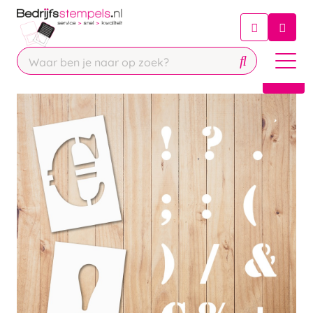
Chatbot
Chat 24/7 met onze chatbot voor
hulp
Contact