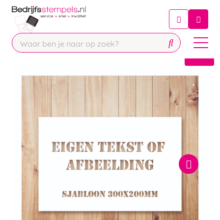
Chatbot
Chat 24/7 met onze chatbot voor
hulp
Contact