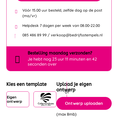
Vóór 15.00 uur besteld, zelfde dag op de post
(ma/vr)
Helpdesk 7 dagen per week van 08.00-22.00
085 486 89 99 / verkoop@bedrijfsstempels.nl
Bestelling
maandag
verzonden?
Je hebt nog
23 uur 11 minuten en 42
seconden over
Kies een template
Upload je eigen
ontwerp
Eigen
ontwerp
Ontwerp uploaden
(max 8mb)