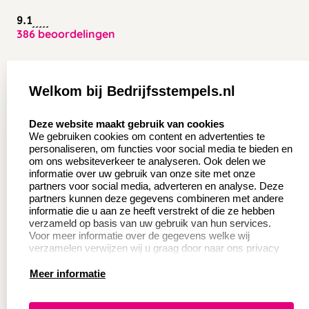
9.1
386 beoordelingen
Zakelijk:
Klantenservice:
Welkom bij Bedrijfsstempels.nl
Aanvraag op maat
Contact opnemen
select language
Deze website maakt gebruik van cookies
Wederverkoper
Veel gestelde vragen
We gebruiken cookies om content en advertenties te
worden
personaliseren, om functies voor social media te bieden en
Retourneren
om ons websiteverkeer te analyseren. Ook delen we
Sale
informatie over uw gebruik van onze site met onze
Herroepingsrecht
partners voor social media, adverteren en analyse. Deze
Betaling & Verzending
partners kunnen deze gegevens combineren met andere
informatie die u aan ze heeft verstrekt of die ze hebben
verzameld op basis van uw gebruik van hun services.
Voor meer informatie over de gegevens welke wij
Productinformatie:
verzamelen verwijzen wij u graag door naar ons privacy
statement.
Meer informatie
Instructie voor
stempels