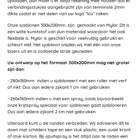
uploaden, dan moet u er altijd rekening mee houden dat er
verbindingsstukjes aangebracht zijn van tenminste 2mm
dikte zodat er niet delen van uw logo “los” raken.
Onze sjablonen 300x200mm. zijn gemaakt van Mylar. Dit is
een witte kunststof van dun materiaal waardoor het ook
flexibele is. Mylar is geschikt voor veelvuldig gebruikt en
scheurt niet. Het sjabloon snijden wij met één van onze
lasers uit en is zodoende strak gesneden.
Uw ontwerp op het formaat 300x200mm mag niet groter
zijn dan:
- 280x180mm indien u sjabloneert met een roller met verf
of inkt. Dus aan iedere zijkant 1 cm niet gebruiken
- 260x160mm indien u met een spray, zoals bijvoorbeeld
onze krijtspray speciaal voor sjablonen gaat sjabloneren.
Dus aan iedere zijkant 2 cm niet gebruiken
Uiteraard kunt u de randen verbreden. Wij adviseren dit te
doen met schilders tape en een stuk plastic, een oude krant
of stuk karton. Bij spuitspray is het altijd aan te raden een