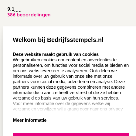
9.1
386 beoordelingen
Zakelijk:
Klantenservice:
Welkom bij Bedrijfsstempels.nl
Aanvraag op maat
Contact opnemen
select language
Deze website maakt gebruik van cookies
Wederverkoper
Veel gestelde vragen
We gebruiken cookies om content en advertenties te
worden
personaliseren, om functies voor social media te bieden en
Retourneren
om ons websiteverkeer te analyseren. Ook delen we
Sale
informatie over uw gebruik van onze site met onze
Herroepingsrecht
partners voor social media, adverteren en analyse. Deze
Betaling & Verzending
partners kunnen deze gegevens combineren met andere
informatie die u aan ze heeft verstrekt of die ze hebben
verzameld op basis van uw gebruik van hun services.
Voor meer informatie over de gegevens welke wij
Productinformatie:
verzamelen verwijzen wij u graag door naar ons privacy
statement.
Meer informatie
Instructie voor
stempels