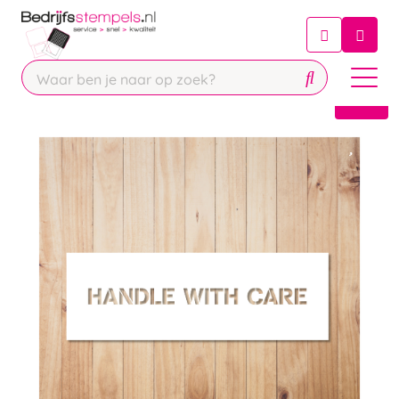
Chatbot
Chat 24/7 met onze chatbot voor
hulp
Contact