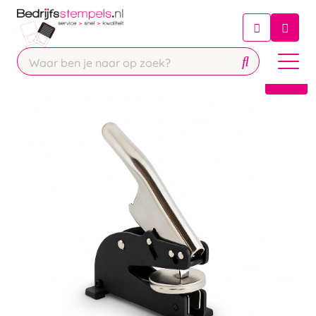
Chatbot
Chat 24/7 met onze chatbot voor
hulp
Contact