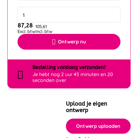
87,28
105,61
Excl. btw
Incl. btw
Ontwerp nu
Bestelling
vandaag
verzonden?
Je hebt nog
2 uur 45 minuten en 20
seconden over
Upload je eigen
ontwerp
Ontwerp uploaden