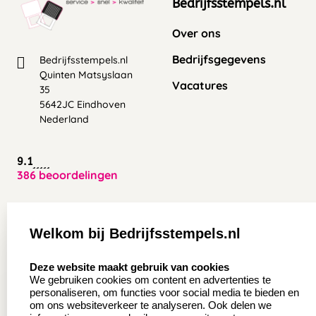
Bedrijfsstempels.nl
Over ons
Bedrijfsgegevens
Bedrijfsstempels.nl
Quinten Matsyslaan
Vacatures
35
5642JC Eindhoven
Nederland
9.1
386 beoordelingen
Zakelijk:
Klantenservice:
Welkom bij Bedrijfsstempels.nl
Aanvraag op maat
Contact opnemen
select language
Deze website maakt gebruik van cookies
Wederverkoper
Veel gestelde vragen
We gebruiken cookies om content en advertenties te
worden
personaliseren, om functies voor social media te bieden en
Retourneren
om ons websiteverkeer te analyseren. Ook delen we
Sale