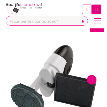
Chatbot
Chat 24/7 met onze chatbot voor
hulp
Contact