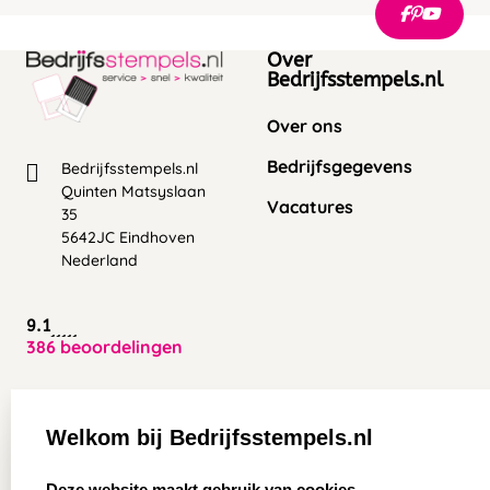
Over
Bedrijfsstempels.nl
Over ons
Bedrijfsgegevens
Bedrijfsstempels.nl
Quinten Matsyslaan
Vacatures
35
5642JC Eindhoven
Nederland
9.1
386 beoordelingen
Zakelijk:
Klantenservice:
Welkom bij Bedrijfsstempels.nl
Aanvraag op maat
Contact opnemen
select language
Deze website maakt gebruik van cookies