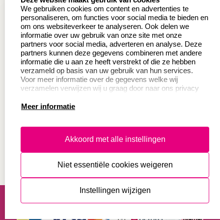
Wederverkoper
Veel gestelde vragen
We gebruiken cookies om content en advertenties te
worden
personaliseren, om functies voor social media te bieden en
Retourneren
om ons websiteverkeer te analyseren. Ook delen we
Sale
informatie over uw gebruik van onze site met onze
Herroepingsrecht
partners voor social media, adverteren en analyse. Deze
Betaling & Verzending
partners kunnen deze gegevens combineren met andere
informatie die u aan ze heeft verstrekt of die ze hebben
verzameld op basis van uw gebruik van hun services.
Voor meer informatie over de gegevens welke wij
Productinformatie:
verzamelen verwijzen wij u graag door naar ons privacy
statement.
Meer informatie
Instructie voor
stempels
Aanleverspecificaties
Akkoord met alle instellingen
Safety Sheets
Niet essentiële cookies weigeren
Sitemap
algemene voorwaarden
disclaimer
Instellingen wijzigen
privacy statement
Cookies resetten
© copyright 2026