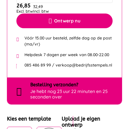
26,85
32,49
Excl. btw
Incl. btw
Ontwerp nu
Vóór 15.00 uur besteld, zelfde dag op de post
(ma/vr)
Helpdesk 7 dagen per week van 08.00-22.00
085 486 89 99 / verkoop@bedrijfsstempels.nl
Bestelling
verzonden?
Je hebt nog
23 uur 22 minuten en 25
seconden over
Kies een template
Upload je eigen
ontwerp