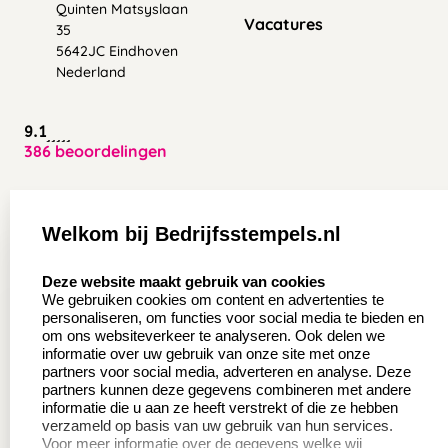
Quinten Matsyslaan
Vacatures
35
5642JC Eindhoven
Nederland
9.1
386 beoordelingen
Zakelijk:
Klantenservice:
Welkom bij Bedrijfsstempels.nl
Aanvraag op maat
Contact opnemen
select language
Deze website maakt gebruik van cookies
Wederverkoper
Veel gestelde vragen
We gebruiken cookies om content en advertenties te
worden
personaliseren, om functies voor social media te bieden en
Retourneren
om ons websiteverkeer te analyseren. Ook delen we
Sale
informatie over uw gebruik van onze site met onze
Herroepingsrecht
partners voor social media, adverteren en analyse. Deze
Betaling & Verzending
partners kunnen deze gegevens combineren met andere
informatie die u aan ze heeft verstrekt of die ze hebben
verzameld op basis van uw gebruik van hun services.
Voor meer informatie over de gegevens welke wij