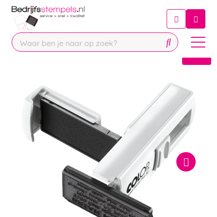
Chatbot
Chat 24/7 met onze chatbot voor
hulp
Contact