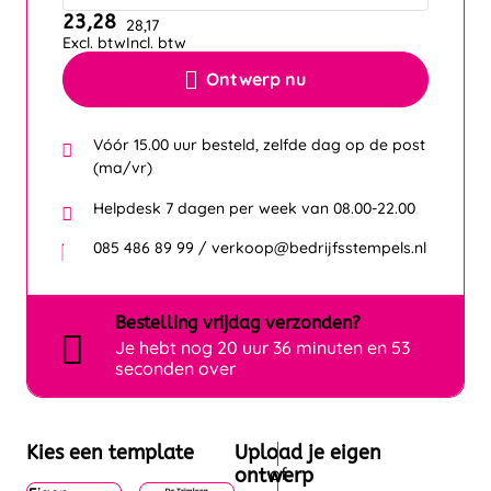
23,28
28,17
Excl. btw
Incl. btw
Ontwerp nu
Vóór 15.00 uur besteld, zelfde dag op de post
(ma/vr)
Helpdesk 7 dagen per week van 08.00-22.00
085 486 89 99 / verkoop@bedrijfsstempels.nl
Bestelling
vrijdag
verzonden?
Je hebt nog
20 uur 36 minuten en 53
seconden over
Kies een template
Upload je eigen
ontwerp