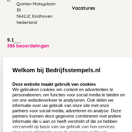
Quinten Matsyslaan
Vacatures
35
5642JC Eindhoven
Nederland
9.1
386 beoordelingen
Zakelijk:
Klantenservice:
Welkom bij Bedrijfsstempels.nl
Aanvraag op maat
Contact opnemen
select language
Deze website maakt gebruik van cookies
Wederverkoper
Veel gestelde vragen
We gebruiken cookies om content en advertenties te
worden
personaliseren, om functies voor social media te bieden en
Retourneren
om ons websiteverkeer te analyseren. Ook delen we
Sale
informatie over uw gebruik van onze site met onze
Herroepingsrecht
partners voor social media, adverteren en analyse. Deze
Betaling & Verzending
partners kunnen deze gegevens combineren met andere
informatie die u aan ze heeft verstrekt of die ze hebben
verzameld op basis van uw gebruik van hun services.
Voor meer informatie over de gegevens welke wij