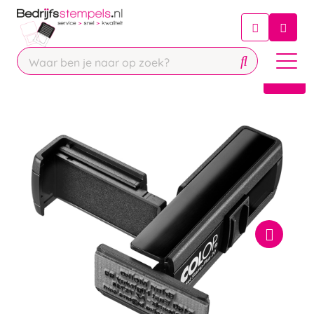
Chatbot
Chat 24/7 met onze chatbot voor
hulp
Contact