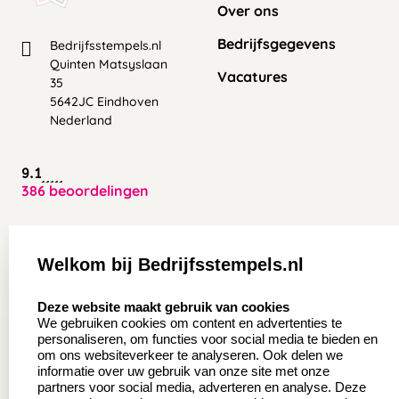
Over ons
Bedrijfsgegevens
Bedrijfsstempels.nl
Quinten Matsyslaan
Vacatures
35
5642JC Eindhoven
Nederland
9.1
386 beoordelingen
Zakelijk:
Klantenservice:
Welkom bij Bedrijfsstempels.nl
Aanvraag op maat
Contact opnemen
select language
Deze website maakt gebruik van cookies
Wederverkoper
Veel gestelde vragen
We gebruiken cookies om content en advertenties te
worden
personaliseren, om functies voor social media te bieden en
Retourneren
om ons websiteverkeer te analyseren. Ook delen we
Sale
informatie over uw gebruik van onze site met onze
Herroepingsrecht
partners voor social media, adverteren en analyse. Deze
Betaling & Verzending