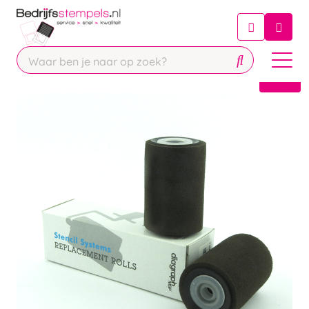
Chatbot
Chat 24/7 met onze chatbot voor
hulp
Contact