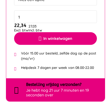
22,34
27,03
Excl. btw
Incl. btw
In winkelwagen
Vóór 15.00 uur besteld, zelfde dag op de post
(ma/vr)
Helpdesk 7 dagen per week van 08.00-22.00
Bestelling
vrijdag
verzonden?
Je hebt nog
21 uur 7 minuten en 17
seconden over