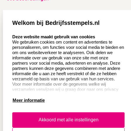
Zakelijk:
Klantenservice:
Welkom bij Bedrijfsstempels.nl
Aanvraag op maat
Contact opnemen
select language
Deze website maakt gebruik van cookies
Wederverkoper
Veel gestelde vragen
We gebruiken cookies om content en advertenties te
worden
personaliseren, om functies voor social media te bieden en
Retourneren
om ons websiteverkeer te analyseren. Ook delen we
Sale
informatie over uw gebruik van onze site met onze
Herroepingsrecht
partners voor social media, adverteren en analyse. Deze
Betaling & Verzending
partners kunnen deze gegevens combineren met andere
informatie die u aan ze heeft verstrekt of die ze hebben
verzameld op basis van uw gebruik van hun services.
Voor meer informatie over de gegevens welke wij
Productinformatie:
verzamelen verwijzen wij u graag door naar ons privacy
statement.
Meer informatie
Instructie voor
stempels
Aanleverspecificaties
Akkoord met alle instellingen
Safety Sheets