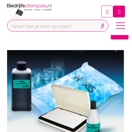
Chatbot
Chat 24/7 met onze chatbot voor
hulp
Contact