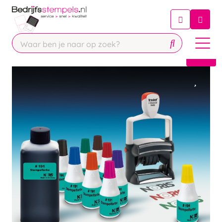
Chatbot
Chat 24/7 met onze chatbot voor
hulp
Contact