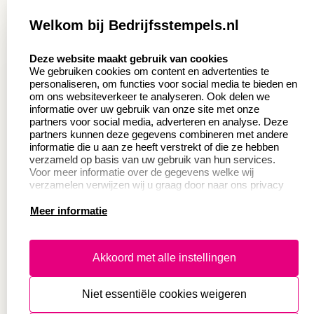
Zakelijk:
Klantenservice:
Welkom bij Bedrijfsstempels.nl
Aanvraag op maat
Contact opnemen
select language
Deze website maakt gebruik van cookies
Wederverkoper
Veel gestelde vragen
We gebruiken cookies om content en advertenties te
worden
personaliseren, om functies voor social media te bieden en
Retourneren
om ons websiteverkeer te analyseren. Ook delen we
Sale
informatie over uw gebruik van onze site met onze
Herroepingsrecht
partners voor social media, adverteren en analyse. Deze
Betaling & Verzending
partners kunnen deze gegevens combineren met andere
informatie die u aan ze heeft verstrekt of die ze hebben
verzameld op basis van uw gebruik van hun services.
Voor meer informatie over de gegevens welke wij
Productinformatie:
verzamelen verwijzen wij u graag door naar ons privacy
statement.
Meer informatie
Instructie voor
stempels
Aanleverspecificaties
Akkoord met alle instellingen
Safety Sheets
Niet essentiële cookies weigeren
Sitemap