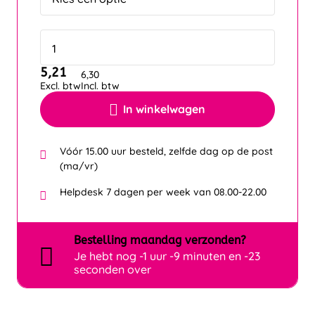
5,21
6,30
Excl. btw
Incl. btw
In winkelwagen
Vóór 15.00 uur besteld, zelfde dag op de post
(ma/vr)
Helpdesk 7 dagen per week van 08.00-22.00
Bestelling
maandag
verzonden?
Je hebt nog
-1 uur -9 minuten en -23
seconden over