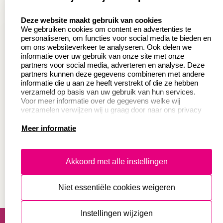
Aanvraag op maat
Contact opnemen
select language
Deze website maakt gebruik van cookies
Wederverkoper
Veel gestelde vragen
We gebruiken cookies om content en advertenties te
worden
personaliseren, om functies voor social media te bieden en
Retourneren
om ons websiteverkeer te analyseren. Ook delen we
Sale
informatie over uw gebruik van onze site met onze
Herroepingsrecht
partners voor social media, adverteren en analyse. Deze
Betaling & Verzending
partners kunnen deze gegevens combineren met andere
informatie die u aan ze heeft verstrekt of die ze hebben
verzameld op basis van uw gebruik van hun services.
Voor meer informatie over de gegevens welke wij
Productinformatie:
verzamelen verwijzen wij u graag door naar ons privacy
statement.
Meer informatie
Instructie voor
stempels
Aanleverspecificaties
Akkoord met alle instellingen
Safety Sheets
Niet essentiële cookies weigeren
Sitemap
algemene voorwaarden
disclaimer
Instellingen wijzigen
privacy statement
Cookies resetten