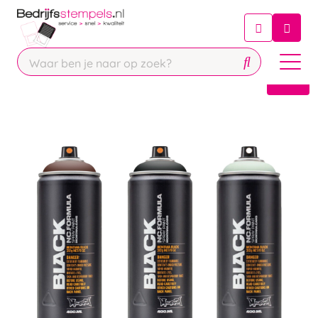
Chatbot
Chat 24/7 met onze chatbot voor
hulp
Contact