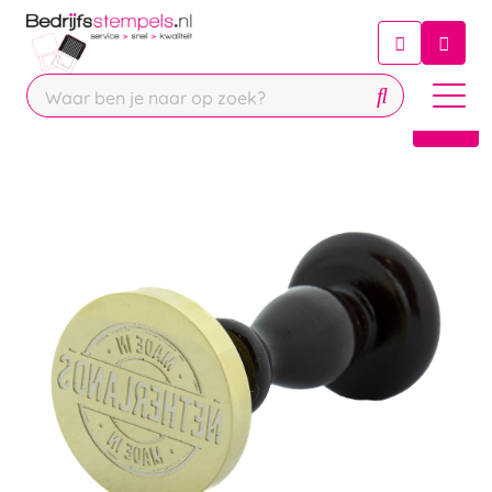
Chatbot
Chat 24/7 met onze chatbot voor
hulp
Contact