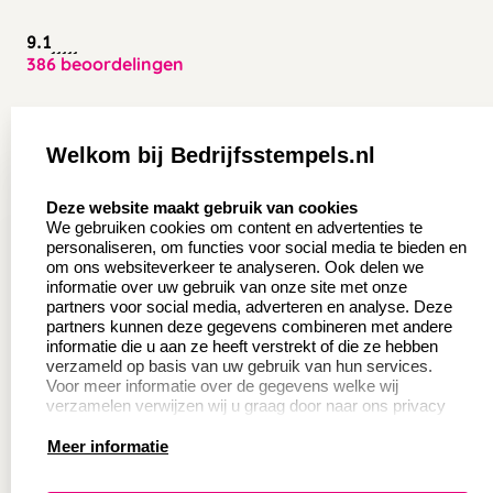
9.1
386 beoordelingen
Zakelijk:
Klantenservice:
Welkom bij Bedrijfsstempels.nl
Aanvraag op maat
Contact opnemen
select language
Deze website maakt gebruik van cookies
Wederverkoper
Veel gestelde vragen
We gebruiken cookies om content en advertenties te
worden
personaliseren, om functies voor social media te bieden en
Retourneren
om ons websiteverkeer te analyseren. Ook delen we
Sale
informatie over uw gebruik van onze site met onze
Herroepingsrecht
partners voor social media, adverteren en analyse. Deze
Betaling & Verzending
partners kunnen deze gegevens combineren met andere
informatie die u aan ze heeft verstrekt of die ze hebben
verzameld op basis van uw gebruik van hun services.
Voor meer informatie over de gegevens welke wij
Productinformatie:
verzamelen verwijzen wij u graag door naar ons privacy
statement.
Meer informatie
Instructie voor
stempels