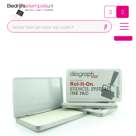
Chatbot
Chat 24/7 met onze chatbot voor
hulp
Contact