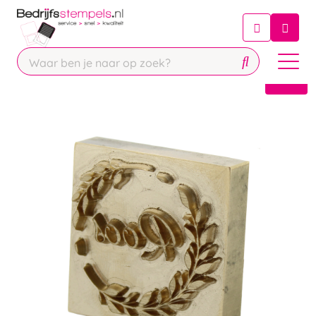
Chatbot
Chat 24/7 met onze chatbot voor
hulp
Contact