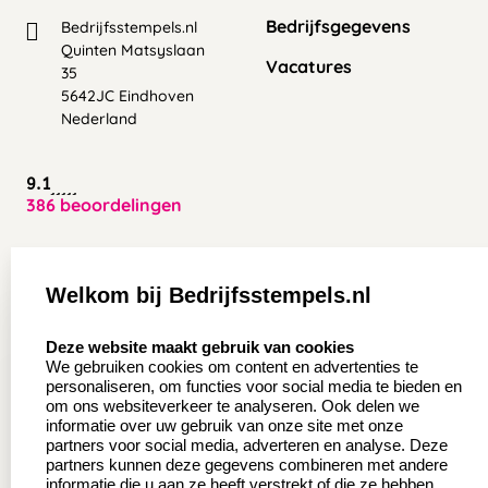
Bedrijfsgegevens
Bedrijfsstempels.nl
Quinten Matsyslaan
Vacatures
35
5642JC Eindhoven
Nederland
9.1
386 beoordelingen
Zakelijk:
Klantenservice:
Welkom bij Bedrijfsstempels.nl
Aanvraag op maat
Contact opnemen
select language
Deze website maakt gebruik van cookies
Wederverkoper
Veel gestelde vragen
We gebruiken cookies om content en advertenties te
worden
personaliseren, om functies voor social media te bieden en
Retourneren
om ons websiteverkeer te analyseren. Ook delen we
Sale
informatie over uw gebruik van onze site met onze
Herroepingsrecht
partners voor social media, adverteren en analyse. Deze
Betaling & Verzending
partners kunnen deze gegevens combineren met andere
informatie die u aan ze heeft verstrekt of die ze hebben