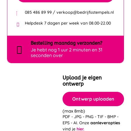
085 486 89 99 / verkoop@bedrijfsstempels.nl
Helpdesk 7 dagen per week van 08.00-22.00
Bestelling
maandag
verzonden?
Je hebt nog
1 uur 2 minuten en 31
seconden over
Upload je eigen
ontwerp
Ontwerp uploaden
(max 8mb)
PDF - JPG - PNG - TIF - BMP -
EPS - AI. Onze
aanleveropties
vind je
hier.