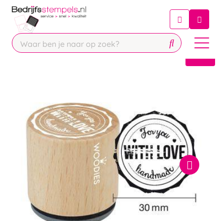
Chatbot
Chat 24/7 met onze chatbot voor
hulp
Contact