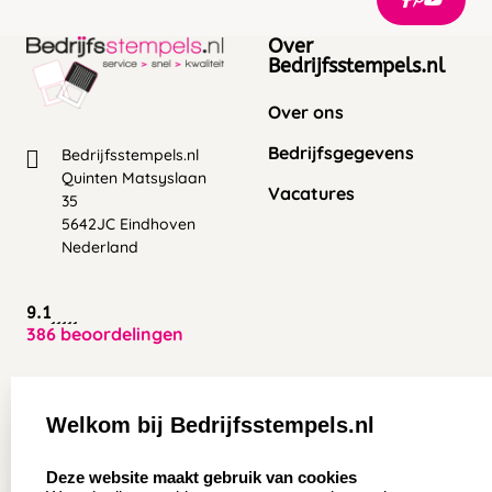
Over
Bedrijfsstempels.nl
Over ons
Bedrijfsgegevens
Bedrijfsstempels.nl
Quinten Matsyslaan
Vacatures
35
5642JC Eindhoven
Nederland
9.1
386 beoordelingen
Zakelijk:
Klantenservice:
Welkom bij Bedrijfsstempels.nl
Aanvraag op maat
Contact opnemen
select language
Deze website maakt gebruik van cookies
Wederverkoper
Veel gestelde vragen