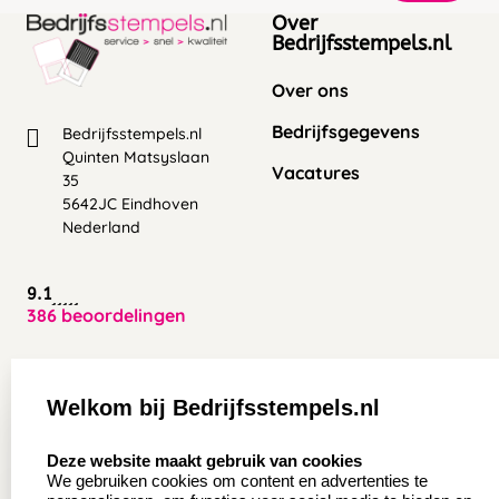
Over
Bedrijfsstempels.nl
Over ons
Bedrijfsgegevens
Bedrijfsstempels.nl
Quinten Matsyslaan
Vacatures
35
5642JC Eindhoven
Nederland
9.1
386 beoordelingen
Zakelijk:
Klantenservice:
Welkom bij Bedrijfsstempels.nl
Aanvraag op maat
Contact opnemen
select language
Deze website maakt gebruik van cookies
Wederverkoper
Veel gestelde vragen
We gebruiken cookies om content en advertenties te
worden