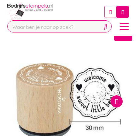
Chatbot
Chat 24/7 met onze chatbot voor
hulp
Contact