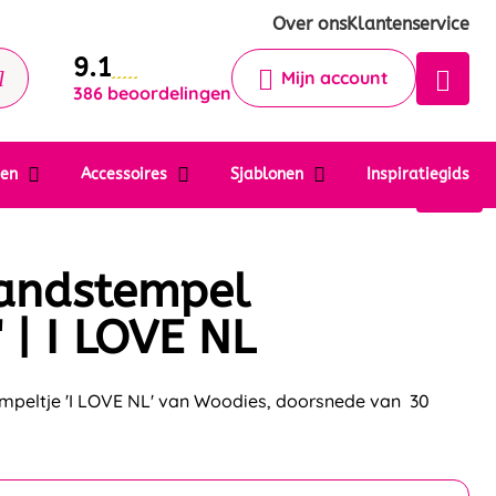
Krijg een antwoord op uw vraag
Over ons
Klantenservice
9.1
Chatbot
Mijn account
386 beoordelingen
Chat 24/7 met onze chatbot voor
hulp
Contact
ten
Accessoires
Sjablonen
Inspiratiegids
andstempel
 | I LOVE NL
peltje 'I LOVE NL' van Woodies, doorsnede van 30