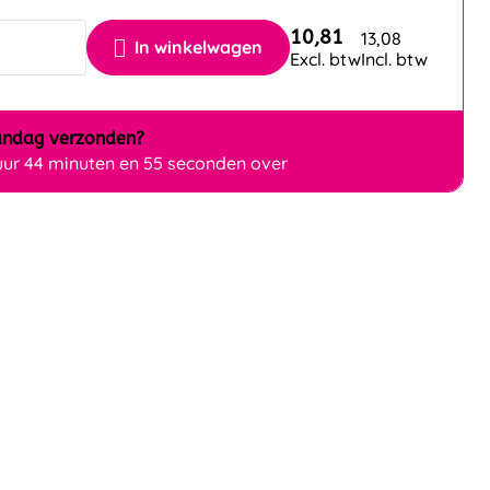
10,81
13,08
In winkelwagen
Excl. btw
Incl. btw
ndag
verzonden?
uur 44 minuten en 54 seconden over