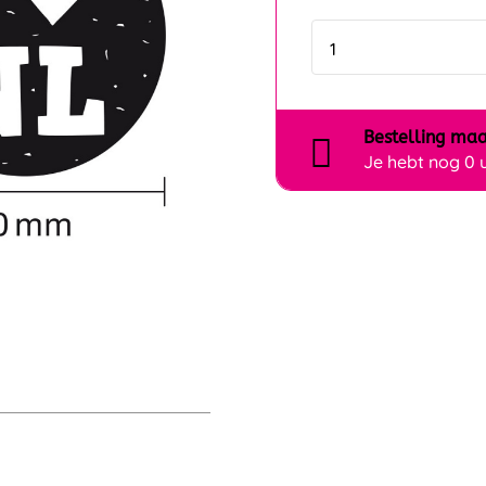
Bestelling
maa
Je hebt nog
0 