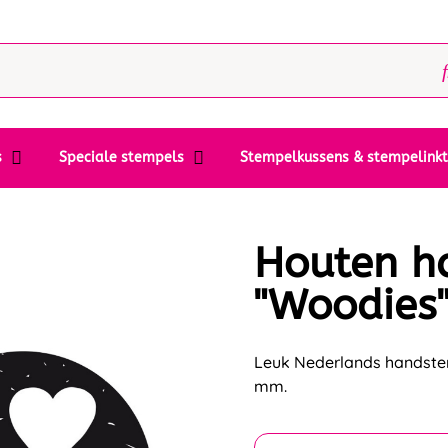
s
Speciale stempels
Stempelkussens & stempelink
Houten h
"Woodies"
Leuk Nederlands handstem
mm.