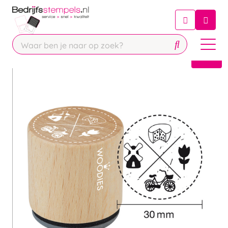
Chatbot
Chat 24/7 met onze chatbot voor
hulp
Contact