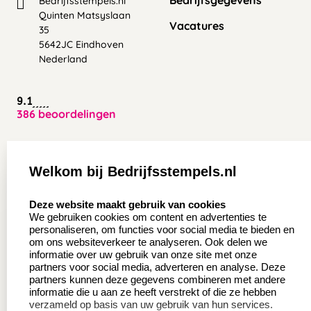
Bedrijfsgegevens
Bedrijfsstempels.nl
Quinten Matsyslaan
Vacatures
35
5642JC Eindhoven
Nederland
9.1
386 beoordelingen
Zakelijk:
Klantenservice:
Welkom bij Bedrijfsstempels.nl
Aanvraag op maat
Contact opnemen
select language
Deze website maakt gebruik van cookies
Wederverkoper
Veel gestelde vragen
We gebruiken cookies om content en advertenties te
worden
personaliseren, om functies voor social media te bieden en
Retourneren
om ons websiteverkeer te analyseren. Ook delen we
Sale
informatie over uw gebruik van onze site met onze
Herroepingsrecht
partners voor social media, adverteren en analyse. Deze
Betaling & Verzending
partners kunnen deze gegevens combineren met andere
informatie die u aan ze heeft verstrekt of die ze hebben
verzameld op basis van uw gebruik van hun services.