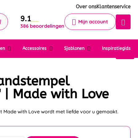
Krijg een antwoord op uw vraag
Over ons
Klantenservice
9.1
Chatbot
Mijn account
386 beoordelingen
Chat 24/7 met onze chatbot voor
hulp
Contact
ten
Accessoires
Sjablonen
Inspiratiegids
andstempel
 | Made with Love
t Made with Love wordt met liefde voor u gemaakt.