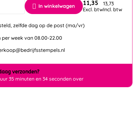
11,35
13,73
In winkelwagen
Excl. btw
Incl. btw
steld, zelfde dag op de post (ma/vr)
 per week van 08.00-22.00
verkoop@bedrijfsstempels.nl
daag
verzonden?
 uur 35 minuten en 33 seconden over