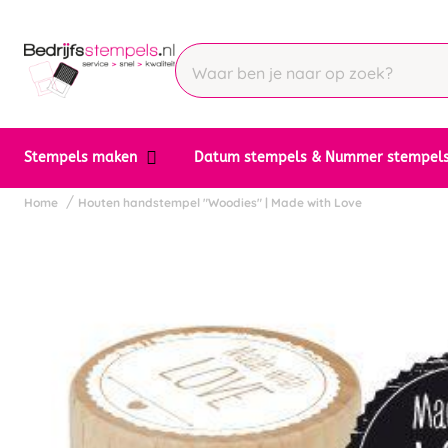
Stempels maken
Datum stempels & Nummer stempel
Home
Houten handstempel "Woodies" | Made with Love