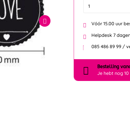
Vóór 15.00 uur be
Helpdesk 7 dagen
085 486 89 99 / 
Bestelling
van
Je hebt nog
10