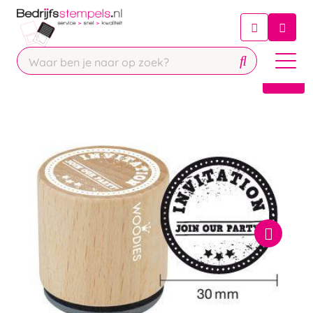
Chatbot
Chat 24/7 met onze chatbot voor
hulp
Contact