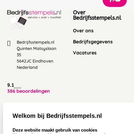
Over
Bedrijfsstempels.nl
Over ons
Bedrijfsgegevens
Bedrijfsstempels.nl
Quinten Matsyslaan
Vacatures
35
5642JC Eindhoven
Nederland
9.1
386 beoordelingen
Zakelijk:
Klantenservice:
Welkom bij Bedrijfsstempels.nl
Aanvraag op maat
Contact opnemen
select language
Deze website maakt gebruik van cookies
Wederverkoper
Veel gestelde vragen