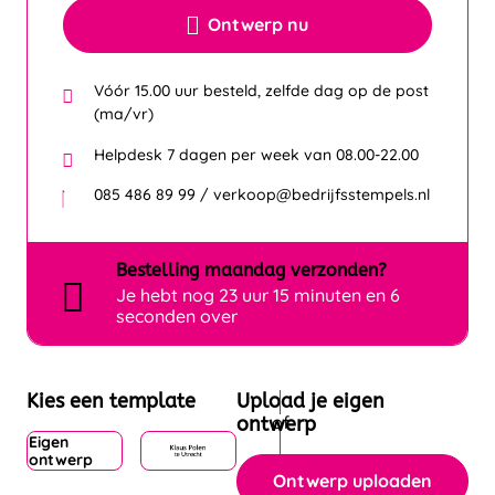
Ontwerp nu
Vóór 15.00 uur besteld, zelfde dag op de post
(ma/vr)
Helpdesk 7 dagen per week van 08.00-22.00
085 486 89 99 / verkoop@bedrijfsstempels.nl
Bestelling
maandag
verzonden?
Je hebt nog
23 uur 15 minuten en 6
seconden over
Kies een template
Upload je eigen
ontwerp
Eigen
ontwerp
Ontwerp uploaden