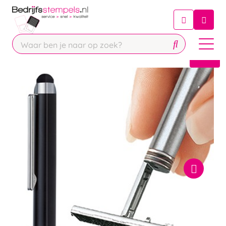
Chatbot
Chat 24/7 met onze chatbot voor
hulp
Contact