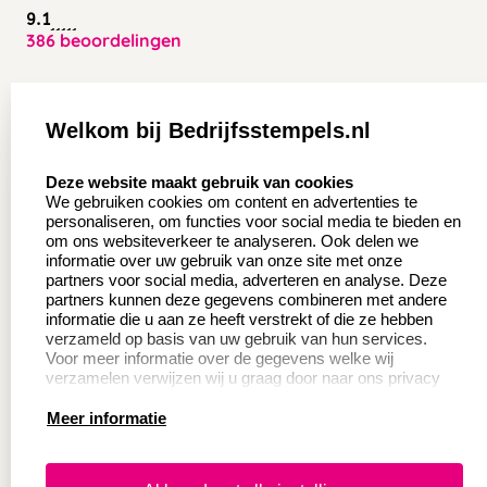
9.1
386 beoordelingen
Zakelijk:
Klantenservice:
Welkom bij Bedrijfsstempels.nl
Aanvraag op maat
Contact opnemen
select language
Deze website maakt gebruik van cookies
Wederverkoper
Veel gestelde vragen
We gebruiken cookies om content en advertenties te
worden
personaliseren, om functies voor social media te bieden en
Retourneren
om ons websiteverkeer te analyseren. Ook delen we
Sale
informatie over uw gebruik van onze site met onze
Herroepingsrecht
partners voor social media, adverteren en analyse. Deze
Betaling & Verzending
partners kunnen deze gegevens combineren met andere
informatie die u aan ze heeft verstrekt of die ze hebben
verzameld op basis van uw gebruik van hun services.
Voor meer informatie over de gegevens welke wij
Productinformatie:
verzamelen verwijzen wij u graag door naar ons privacy
statement.
Meer informatie
Instructie voor
stempels
Aanleverspecificaties