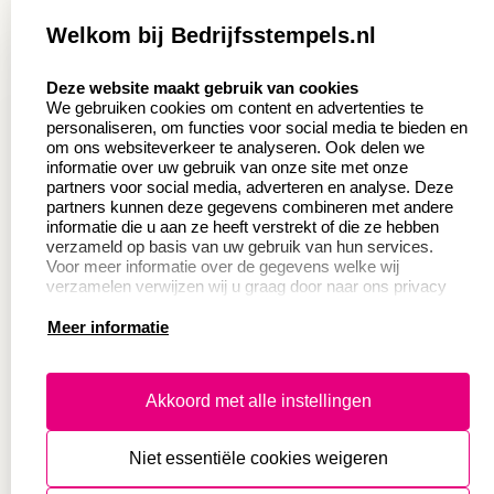
Zakelijk:
Klantenservice:
Welkom bij Bedrijfsstempels.nl
Aanvraag op maat
Contact opnemen
select language
Deze website maakt gebruik van cookies
Wederverkoper
Veel gestelde vragen
We gebruiken cookies om content en advertenties te
worden
personaliseren, om functies voor social media te bieden en
Retourneren
om ons websiteverkeer te analyseren. Ook delen we
Sale
informatie over uw gebruik van onze site met onze
Herroepingsrecht
partners voor social media, adverteren en analyse. Deze
Betaling & Verzending
partners kunnen deze gegevens combineren met andere
informatie die u aan ze heeft verstrekt of die ze hebben
verzameld op basis van uw gebruik van hun services.
Voor meer informatie over de gegevens welke wij
Productinformatie:
verzamelen verwijzen wij u graag door naar ons privacy
statement.
Meer informatie
Instructie voor
stempels
Aanleverspecificaties
Akkoord met alle instellingen
Safety Sheets
Niet essentiële cookies weigeren
Sitemap