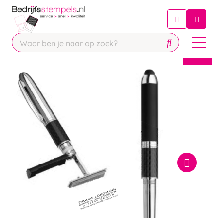
Chatbot
Chat 24/7 met onze chatbot voor
hulp
Contact