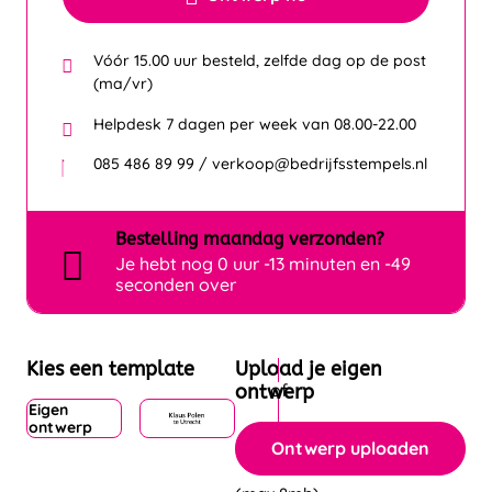
Vóór 15.00 uur besteld, zelfde dag op de post
(ma/vr)
Helpdesk 7 dagen per week van 08.00-22.00
085 486 89 99 / verkoop@bedrijfsstempels.nl
Bestelling
maandag
verzonden?
Je hebt nog
0 uur -13 minuten en -49
seconden over
Kies een template
Upload je eigen
ontwerp
Eigen
ontwerp
Ontwerp uploaden