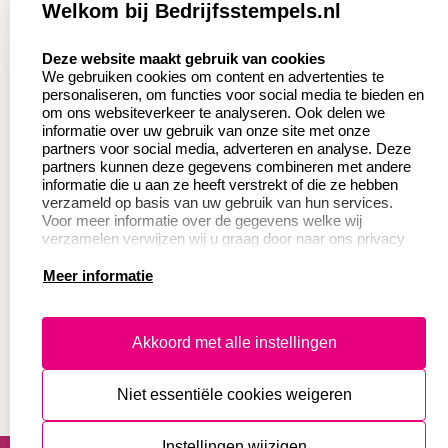
Welkom bij Bedrijfsstempels.nl
Aanvraag op maat
Contact opnemen
select language
Deze website maakt gebruik van cookies
Wederverkoper
Veel gestelde vragen
We gebruiken cookies om content en advertenties te
worden
personaliseren, om functies voor social media te bieden en
Retourneren
om ons websiteverkeer te analyseren. Ook delen we
Sale
informatie over uw gebruik van onze site met onze
Herroepingsrecht
partners voor social media, adverteren en analyse. Deze
Betaling & Verzending
partners kunnen deze gegevens combineren met andere
informatie die u aan ze heeft verstrekt of die ze hebben
verzameld op basis van uw gebruik van hun services.
Voor meer informatie over de gegevens welke wij
Productinformatie:
verzamelen verwijzen wij u graag door naar ons privacy
statement.
Meer informatie
Instructie voor
stempels
Aanleverspecificaties
Akkoord met alle instellingen
Safety Sheets
Niet essentiële cookies weigeren
Sitemap
algemene voorwaarden
disclaimer
Instellingen wijzigen