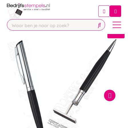
Chatbot
Chat 24/7 met onze chatbot voor
hulp
Contact