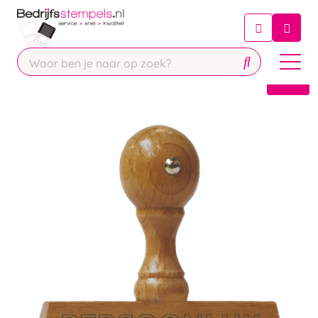
Chatbot
Chat 24/7 met onze chatbot voor
hulp
Contact