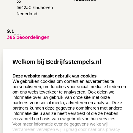
35
5642JC Eindhoven
Nederland
9.1
386 beoordelingen
Zakelijk:
Klantenservice:
Welkom bij Bedrijfsstempels.nl
Aanvraag op maat
Contact opnemen
select language
Deze website maakt gebruik van cookies
Wederverkoper
Veel gestelde vragen
We gebruiken cookies om content en advertenties te
worden
personaliseren, om functies voor social media te bieden en
Retourneren
om ons websiteverkeer te analyseren. Ook delen we
Sale
informatie over uw gebruik van onze site met onze
Herroepingsrecht
partners voor social media, adverteren en analyse. Deze
Betaling & Verzending
partners kunnen deze gegevens combineren met andere
informatie die u aan ze heeft verstrekt of die ze hebben
verzameld op basis van uw gebruik van hun services.
Voor meer informatie over de gegevens welke wij
Productinformatie:
verzamelen verwijzen wij u graag door naar ons privacy