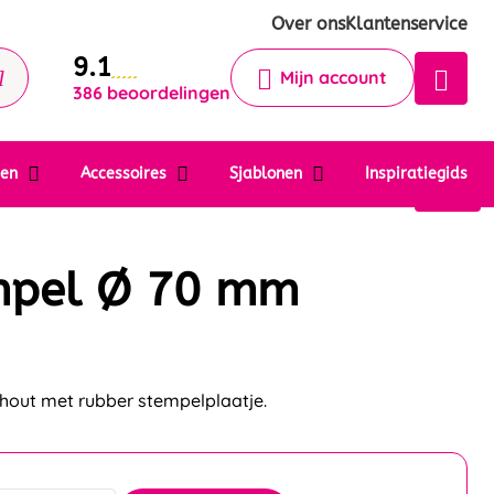
Krijg een antwoord op uw vraag
Over ons
Klantenservice
9.1
Chatbot
Mijn account
386 beoordelingen
Chat 24/7 met onze chatbot voor
hulp
Contact
ten
Accessoires
Sjablonen
Inspiratiegids
mpel Ø 70 mm
out met rubber stempelplaatje.