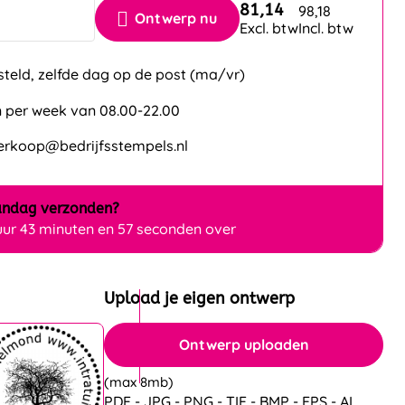
81,14
98,18
Ontwerp nu
Excl. btw
Incl. btw
steld, zelfde dag op de post (ma/vr)
 per week van 08.00-22.00
verkoop@bedrijfsstempels.nl
ndag
verzonden?
uur 43 minuten en 55 seconden over
Upload je eigen ontwerp
Ontwerp uploaden
(max 8mb)
PDF - JPG - PNG - TIF - BMP - EPS - AI.