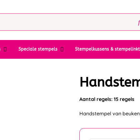
s
Speciale stempels
Stempelkussens & stempelink
Handste
Aantal regels: 15 regels
Handstempel van beukenh