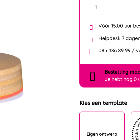
Vóór 15.00 uur be
Helpdesk 7 dagen
085 486 89 99 / 
Bestelling
maa
Je hebt nog
0 
Kies een template
Eigen ontwerp