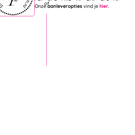
Onze
aanleveropties
vind je
hier.