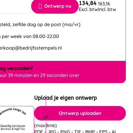
134,84
163,16
Ontwerp nu
Excl. btw
Incl. btw
steld, zelfde dag op de post (ma/vr)
 per week van 08.00-22.00
verkoop@bedrijfsstempels.nl
dag
verzonden?
 uur 39 minuten en 28 seconden over
Upload je eigen ontwerp
Ontwerp uploaden
(max 8mb)
PDF - JPG - PNG - TIF - BMP - EPS - AI.