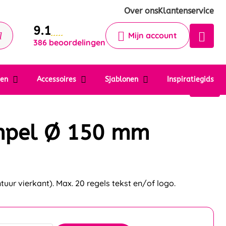
Krijg een antwoord op uw vraag
Over ons
Klantenservice
9.1
Chatbot
Mijn account
386 beoordelingen
Chat 24/7 met onze chatbot voor
hulp
Contact
ten
Accessoires
Sjablonen
Inspiratiegids
mpel Ø 150 mm
r vierkant). Max. 20 regels tekst en/of logo.