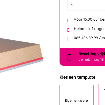
Vóór 15.00 uur be
Helpdesk 7 dagen
085 486 89 99 / 
Bestelling
vrij
Je hebt nog
18
Kies een template
Eigen ontwerp