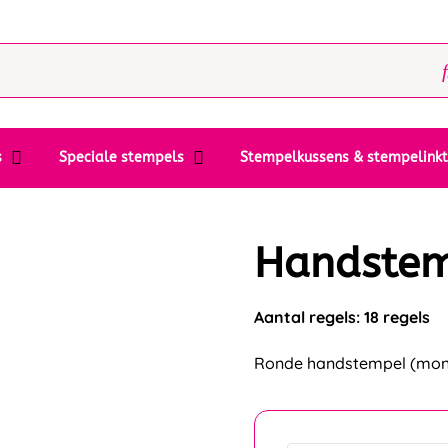
s
Speciale stempels
Stempelkussens & stempelink
Handste
Aantal regels: 18 regels
Ronde handstempel (montuu