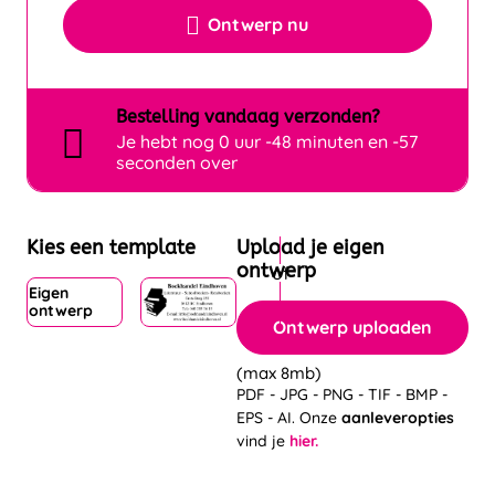
Ontwerp nu
Bestelling
vandaag
verzonden?
Je hebt nog
0 uur -48 minuten en -57
seconden over
Kies een template
Upload je eigen
ontwerp
Eigen
ontwerp
Ontwerp uploaden
(max 8mb)
PDF - JPG - PNG - TIF - BMP -
EPS - AI. Onze
aanleveropties
vind je
hier.