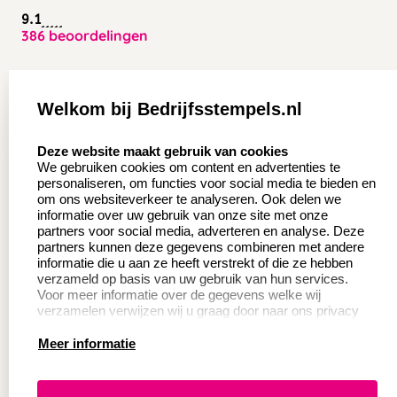
9.1
386 beoordelingen
Zakelijk:
Klantenservice:
Welkom bij Bedrijfsstempels.nl
Aanvraag op maat
Contact opnemen
select language
Deze website maakt gebruik van cookies
Wederverkoper
Veel gestelde vragen
We gebruiken cookies om content en advertenties te
worden
personaliseren, om functies voor social media te bieden en
Retourneren
om ons websiteverkeer te analyseren. Ook delen we
Sale
informatie over uw gebruik van onze site met onze
Herroepingsrecht
partners voor social media, adverteren en analyse. Deze
Betaling & Verzending
partners kunnen deze gegevens combineren met andere
informatie die u aan ze heeft verstrekt of die ze hebben
verzameld op basis van uw gebruik van hun services.
Voor meer informatie over de gegevens welke wij
Productinformatie:
verzamelen verwijzen wij u graag door naar ons privacy
statement.
Meer informatie
Instructie voor
stempels
Aanleverspecificaties