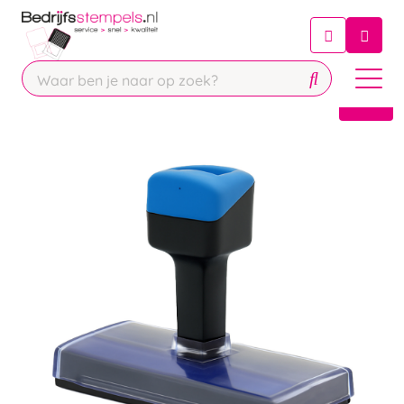
Chatbot
Chat 24/7 met onze chatbot voor
hulp
Contact