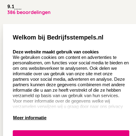
9.1
386 beoordelingen
Zakelijk:
Klantenservice:
Welkom bij Bedrijfsstempels.nl
Aanvraag op maat
Contact opnemen
select language
Deze website maakt gebruik van cookies
Wederverkoper
Veel gestelde vragen
We gebruiken cookies om content en advertenties te
worden
personaliseren, om functies voor social media te bieden en
Retourneren
om ons websiteverkeer te analyseren. Ook delen we
Sale
informatie over uw gebruik van onze site met onze
Herroepingsrecht
partners voor social media, adverteren en analyse. Deze
Betaling & Verzending
partners kunnen deze gegevens combineren met andere
informatie die u aan ze heeft verstrekt of die ze hebben
verzameld op basis van uw gebruik van hun services.
Voor meer informatie over de gegevens welke wij
Productinformatie:
verzamelen verwijzen wij u graag door naar ons privacy
statement.
Meer informatie
Instructie voor
stempels
Aanleverspecificaties