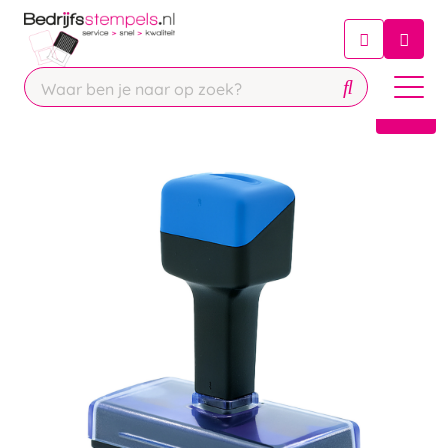
Chatbot
Chat 24/7 met onze chatbot voor
hulp
Contact