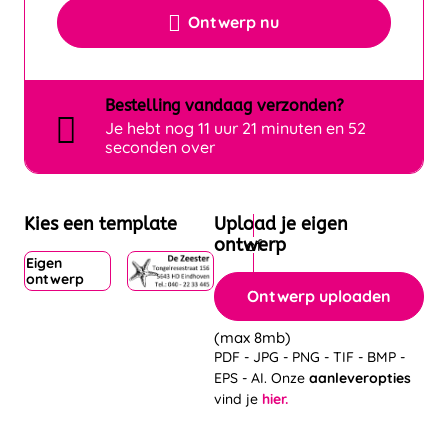
Ontwerp nu
Bestelling
vandaag
verzonden?
Je hebt nog
11 uur 21 minuten en 51
seconden over
Kies een template
Upload je eigen
ontwerp
Eigen
ontwerp
Ontwerp uploaden
(max 8mb)
PDF - JPG - PNG - TIF - BMP -
EPS - AI. Onze
aanleveropties
vind je
hier.