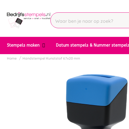
Stempels maken
Datum stempels & Nummer stempel
Home
Handstempel Kunststof 67x20 mm