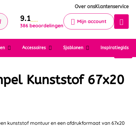
Krijg een antwoord op uw vraag
Over ons
Klantenservice
9.1
Chatbot
Mijn account
386 beoordelingen
Chat 24/7 met onze chatbot voor
hulp
Contact
ten
Accessoires
Sjablonen
Inspiratiegids
pel Kunststof 67x20
en kunststof montuur en een afdrukformaat van 67x20