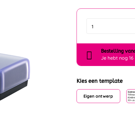
Bestelling
van
Je hebt nog
16
Kies een template
Eigen ontwerp