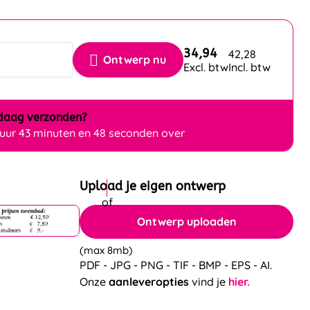
34,94
42,28
Ontwerp nu
Excl. btw
Incl. btw
daag
verzonden?
 uur 43 minuten en 47 seconden over
Upload je eigen ontwerp
Ontwerp uploaden
(max 8mb)
PDF - JPG - PNG - TIF - BMP - EPS - AI.
Onze
aanleveropties
vind je
hier.