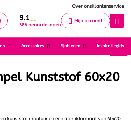
Krijg een antwoord op uw vraag
Over ons
Klantenservice
9.1
Chatbot
Mijn account
386 beoordelingen
Chat 24/7 met onze chatbot voor
hulp
Contact
ten
Accessoires
Sjablonen
Inspiratiegids
pel Kunststof 60x20
een kunststof montuur en een afdrukformaat van 60x20