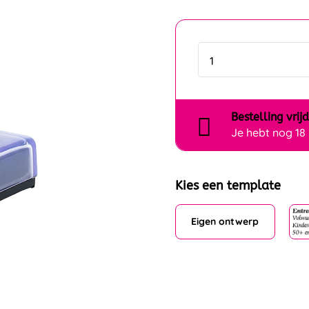
Bestelling
vrij
Je hebt nog
18
Kies een template
Eigen ontwerp