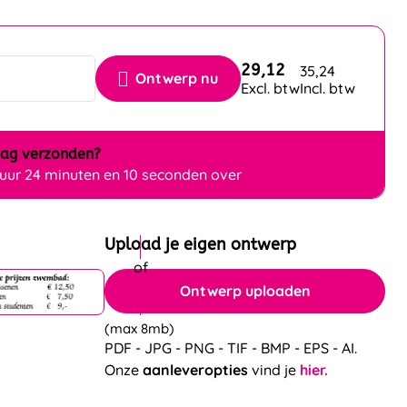
29,12
35,24
Ontwerp nu
Excl. btw
Incl. btw
dag
verzonden?
 uur 24 minuten en 10 seconden over
Upload je eigen ontwerp
Ontwerp uploaden
(max 8mb)
PDF - JPG - PNG - TIF - BMP - EPS - AI.
Onze
aanleveropties
vind je
hier.