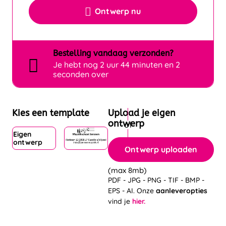
Ontwerp nu
Bestelling
vandaag
verzonden?
Je hebt nog
2 uur 44 minuten en 1
seconden over
Kies een template
Upload je eigen
ontwerp
Eigen
ontwerp
Ontwerp uploaden
(max 8mb)
PDF - JPG - PNG - TIF - BMP -
EPS - AI. Onze
aanleveropties
vind je
hier.