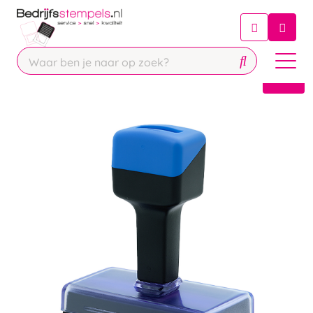
Chatbot
Chat 24/7 met onze chatbot voor
hulp
Contact