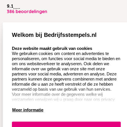
9.1
386 beoordelingen
Zakelijk:
Klantenservice:
Welkom bij Bedrijfsstempels.nl
Aanvraag op maat
Contact opnemen
select language
Deze website maakt gebruik van cookies
Wederverkoper
Veel gestelde vragen
We gebruiken cookies om content en advertenties te
worden
personaliseren, om functies voor social media te bieden en
Retourneren
om ons websiteverkeer te analyseren. Ook delen we
Sale
informatie over uw gebruik van onze site met onze
Herroepingsrecht
partners voor social media, adverteren en analyse. Deze
Betaling & Verzending
partners kunnen deze gegevens combineren met andere
informatie die u aan ze heeft verstrekt of die ze hebben
verzameld op basis van uw gebruik van hun services.
Voor meer informatie over de gegevens welke wij
Productinformatie:
verzamelen verwijzen wij u graag door naar ons privacy
statement.
Meer informatie
Instructie voor
stempels
Aanleverspecificaties