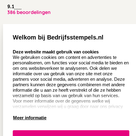
9.1
386 beoordelingen
Zakelijk:
Klantenservice:
Welkom bij Bedrijfsstempels.nl
Aanvraag op maat
Contact opnemen
select language
Deze website maakt gebruik van cookies
Wederverkoper
Veel gestelde vragen
We gebruiken cookies om content en advertenties te
worden
personaliseren, om functies voor social media te bieden en
Retourneren
om ons websiteverkeer te analyseren. Ook delen we
Sale
informatie over uw gebruik van onze site met onze
Herroepingsrecht
partners voor social media, adverteren en analyse. Deze
Betaling & Verzending
partners kunnen deze gegevens combineren met andere
informatie die u aan ze heeft verstrekt of die ze hebben
verzameld op basis van uw gebruik van hun services.
Voor meer informatie over de gegevens welke wij
Productinformatie:
verzamelen verwijzen wij u graag door naar ons privacy
statement.
Meer informatie
Instructie voor
stempels
Aanleverspecificaties