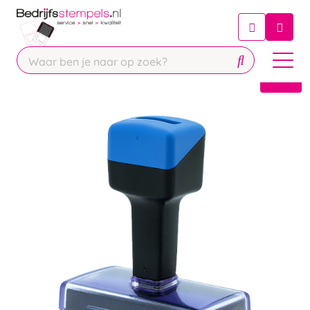
Chatbot
Chat 24/7 met onze chatbot voor
hulp
Contact