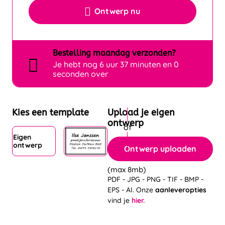
Ontwerp nu
Bestelling
maandag
verzonden?
Je hebt nog
6 uur 37 minuten en 0
seconden over
Kies een template
Upload je eigen
ontwerp
Eigen
ontwerp
Ontwerp uploaden
(max 8mb)
PDF - JPG - PNG - TIF - BMP -
EPS - AI. Onze
aanleveropties
vind je
hier.