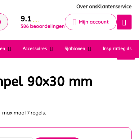
Krijg een antwoord op uw vraag
Over ons
Klantenservice
9.1
Chatbot
Mijn account
386 beoordelingen
Chat 24/7 met onze chatbot voor
hulp
Contact
ten
Accessoires
Sjablonen
Inspiratiegids
mpel 90x30 mm
 maximaal 7 regels.