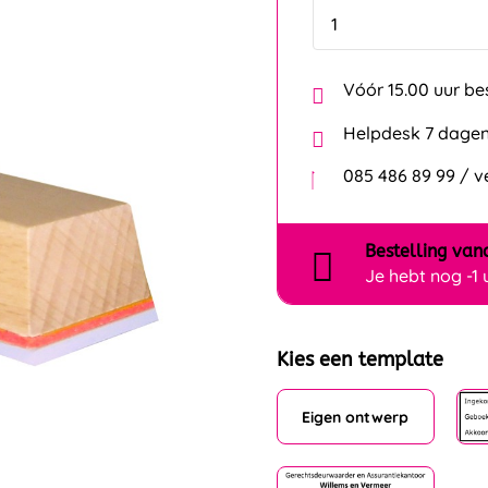
Vóór 15.00 uur be
Helpdesk 7 dagen
085 486 89 99 / 
Bestelling
van
Je hebt nog
-1
Kies een template
Eigen ontwerp