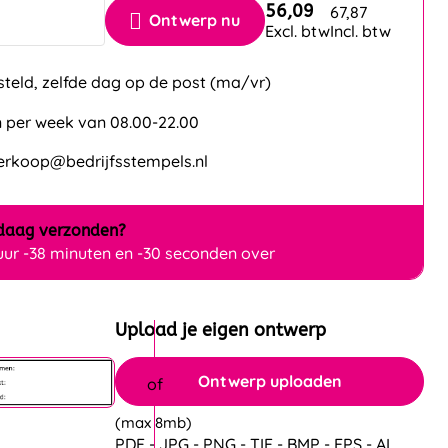
56,09
67,87
Ontwerp nu
Excl. btw
Incl. btw
steld, zelfde dag op de post (ma/vr)
 per week van 08.00-22.00
verkoop@bedrijfsstempels.nl
daag
verzonden?
 uur -38 minuten en -30 seconden over
Upload je eigen ontwerp
Ontwerp uploaden
(max 8mb)
PDF - JPG - PNG - TIF - BMP - EPS - AI.