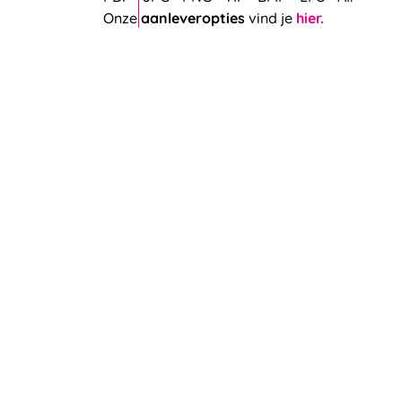
Onze
aanleveropties
vind je
hier.