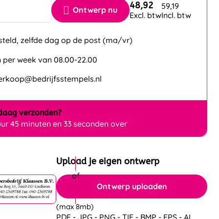
48,92
59,19
Ontwerp nu
Excl. btw
Incl. btw
steld, zelfde dag op de post (ma/vr)
 per week van 08.00-22.00
verkoop@bedrijfsstempels.nl
daag
verzonden?
uur 45 minuten en 32 seconden over
Upload je eigen ontwerp
Ontwerp uploaden
(max 8mb)
PDF - JPG - PNG - TIF - BMP - EPS - AI.