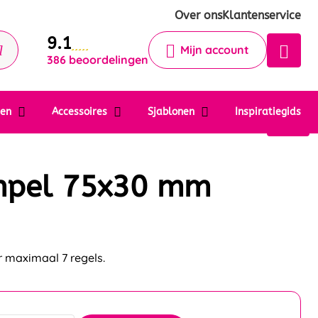
Krijg een antwoord op uw vraag
Over ons
Klantenservice
9.1
Chatbot
Mijn account
386 beoordelingen
Chat 24/7 met onze chatbot voor
hulp
Contact
ten
Accessoires
Sjablonen
Inspiratiegids
mpel 75x30 mm
 maximaal 7 regels.