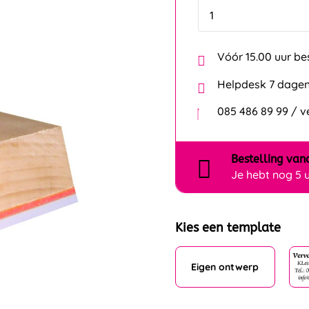
Vóór 15.00 uur be
Helpdesk 7 dagen
085 486 89 99 / 
Bestelling
van
Je hebt nog
5 
Kies een template
Eigen ontwerp